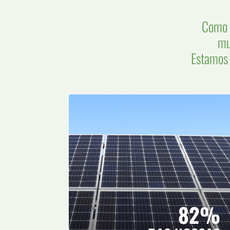
Como 
mu
Estamos 
82%