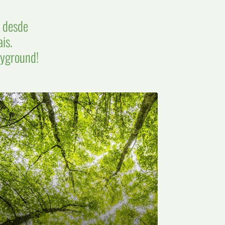
 desde
is.
ayground!