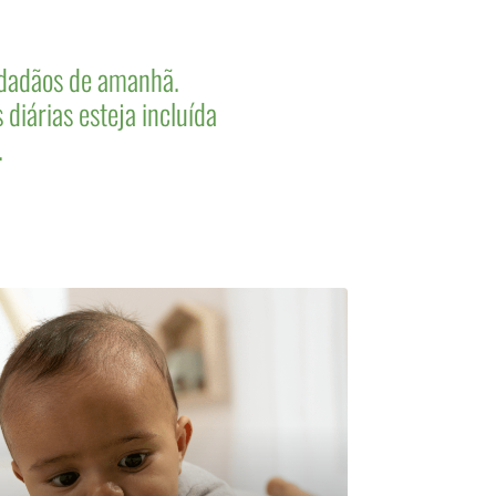
idadãos de amanhã.
iárias esteja incluída
.