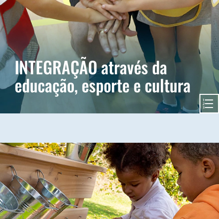
nacionais, trabalhamos para promover a igualdade de oportunidades para
todas as crianças.
INTEGRAÇÃO através da
educação, esporte e cultura
e