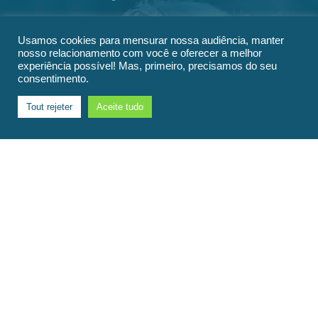
A Fundação Wesco é uma equipe dedicada que se reúne
várias vezes ao ano, tem um orçamento aprovado por
Usamos cookies para mensurar nossa audiência, manter
unanimidade e apoia diversos projetos. Aqui está o
nosso relacionamento com você e oferecer a melhor
experiência possível! Mas, primeiro, precisamos do seu
nosso relatório completo, com total transparência!
consentimento.
Tout rejeter
Aceite tudo
500 000
crianças que se beneficiaram desde o início