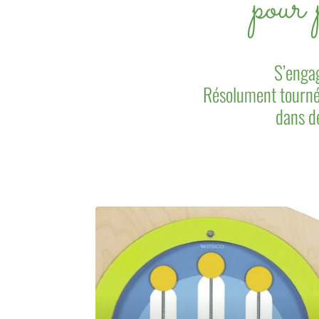
pour 
S’engag
Résolument tournés
dans d