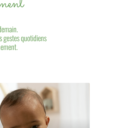
nement
 demain.
s gestes quotidiens
nement.