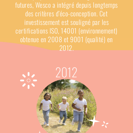
futures, Wesco a intégré depuis longtemps
des critères d’éco-conception.
Cet
investissement est souligné par les
certifications ISO, 14001 (environnement)
obtenue en 2008 et 9001 (qualité) en
2012.