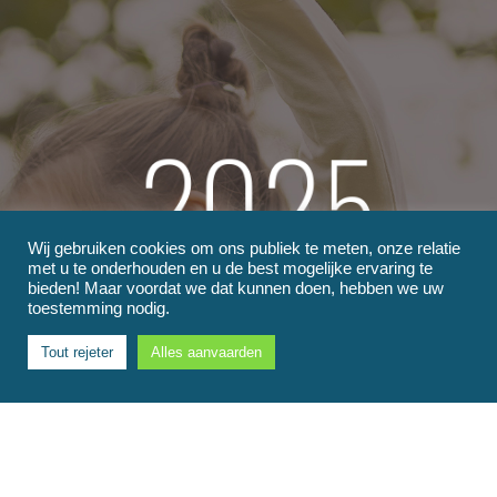
Wij gebruiken cookies om ons publiek te meten, onze relatie
met u te onderhouden en u de best mogelijke ervaring te
bieden! Maar voordat we dat kunnen doen, hebben we uw
Zorgen voor
toestemming nodig.
Tout rejeter
Alles aanvaarden
onze SPEELTERREINEN
Als speler in de kinderwereld is verantwoorde
productie geen mode, maar een noodzaak voor
huidige en toekomstige generaties. Het