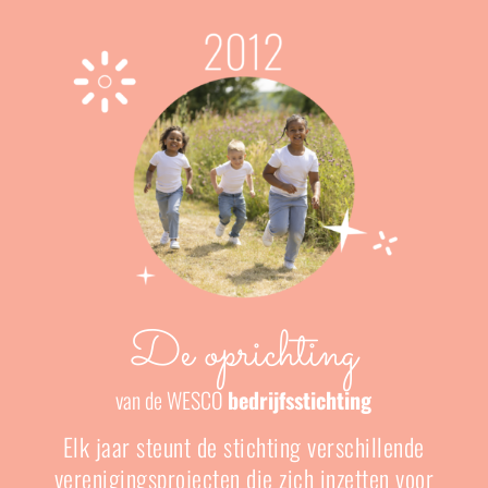
De oprichting
van de WESCO
bedrijfsstichting
Elk jaar steunt de stichting verschillende
verenigingsprojecten die zich inzetten voor