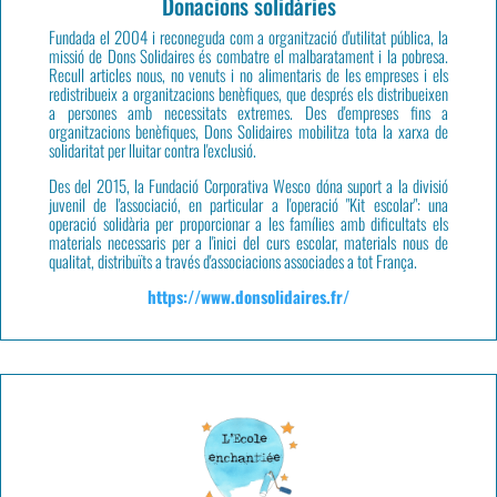
Donacions solidàries
Fundada el 2004 i reconeguda com a organització d'utilitat pública, la
missió de Dons Solidaires és combatre el malbaratament i la pobresa.
Recull articles nous, no venuts i no alimentaris de les empreses i els
redistribueix a organitzacions benèfiques, que després els distribueixen
a persones amb necessitats extremes. Des d'empreses fins a
organitzacions benèfiques, Dons Solidaires mobilitza tota la xarxa de
solidaritat per lluitar contra l'exclusió.
Des del 2015, la Fundació Corporativa Wesco dóna suport a la divisió
juvenil de l'associació, en particular a l'operació "Kit escolar": una
operació solidària per proporcionar a les famílies amb dificultats els
materials necessaris per a l'inici del curs escolar, materials nous de
qualitat, distribuïts a través d'associacions associades a tot França.
https://www.donsolidaires.fr/