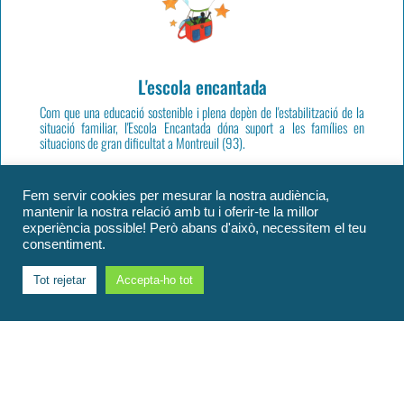
L'escola encantada
Com que una educació sostenible i plena depèn de l'estabilització de la
situació familiar, l'Escola Encantada dóna suport a les famílies en
situacions de gran dificultat a Montreuil (93).
Present sobre el terreny, treballant estretament amb les famílies i a les
escoles, les accions de l'associació ofereixen als infants i a les seves
Fem servir cookies per mesurar la nostra audiència,
famílies una oportunitat concreta per trencar l'aïllament, reconnectar
mantenir la nostra relació amb tu i oferir-te la millor
amb l'escola i construir un futur més pacífic.
experiència possible! Però abans d'això, necessitem el teu
https://ecole-enchantiee.weebly.com/
consentiment.
Tot rejetar
Accepta-ho tot