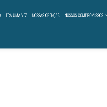
O
ERA UMA VEZ
NOSSAS CRENÇAS
NOSSOS COMPROMISSOS
do encontrado
refinar sua busca ou use a navegação acima para localizar a