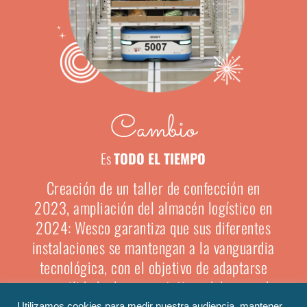
Cambio
Es
TODO EL TIEMPO
Creación de un taller de confección en
2023, ampliación del almacén logístico en
2024:
Wesco garantiza
que
sus
diferentes
instalaciones se mantengan a la vanguardia
tecnológica, con el objetivo de
adaptarse
con agilidad a las expectativas del mercado
y
satisfacer
cada vez más
a
sus
clientes.
Utilizamos cookies para medir nuestra audiencia, mantener