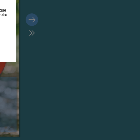
 que
votre