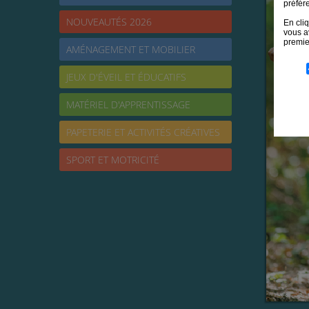
préfér
NOUVEAUTÉS 2026
En cli
vous a
premie
AMÉNAGEMENT ET MOBILIER
JEUX D'ÉVEIL ET ÉDUCATIFS
MATÉRIEL D'APPRENTISSAGE
PAPETERIE ET ACTIVITÉS CRÉATIVES
SPORT ET MOTRICITÉ