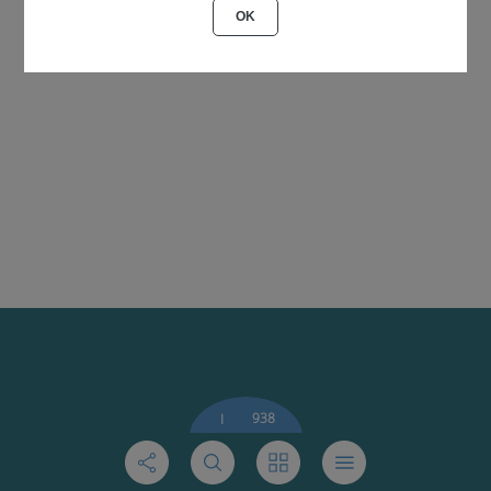
OK
938